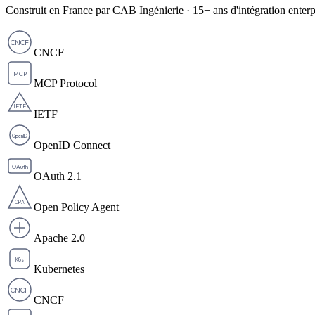
Construit en France par CAB Ingénierie · 15+ ans d'intégration enterp
CNCF
CNCF
MCP
MCP Protocol
IETF
IETF
OpenID
OpenID Connect
OAuth
OAuth 2.1
OPA
Open Policy Agent
Apache 2.0
K8s
Kubernetes
CNCF
CNCF