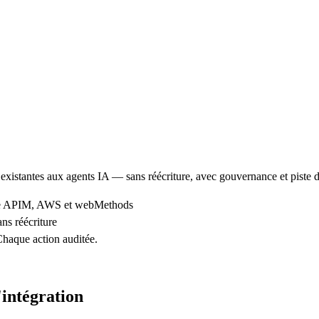
xistantes aux agents IA — sans réécriture, avec gouvernance et piste d
ure APIM, AWS et webMethods
s réécriture
Chaque action auditée.
'intégration