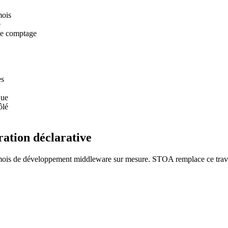
mois
é
de comptage
es
que
ôlé
ration déclarative
ois de développement middleware sur mesure. STOA remplace ce travail