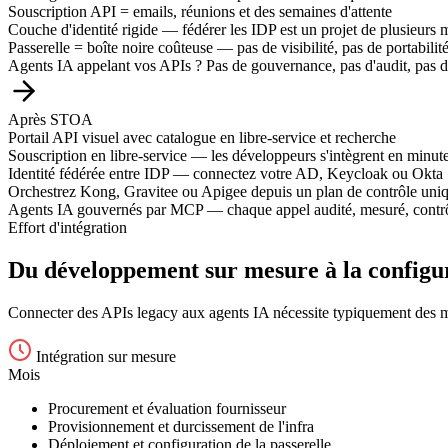
Souscription API = emails, réunions et des semaines d'attente
Couche d'identité rigide — fédérer les IDP est un projet de plusieurs 
Passerelle = boîte noire coûteuse — pas de visibilité, pas de portabilit
Agents IA appelant vos APIs ? Pas de gouvernance, pas d'audit, pas 
Après STOA
Portail API visuel avec catalogue en libre-service et recherche
Souscription en libre-service — les développeurs s'intègrent en minut
Identité fédérée entre IDP — connectez votre AD, Keycloak ou Okta
Orchestrez Kong, Gravitee ou Apigee depuis un plan de contrôle uni
Agents IA gouvernés par MCP — chaque appel audité, mesuré, contr
Effort d'intégration
Du développement
sur mesure
à la configu
Connecter des APIs legacy aux agents IA nécessite typiquement des m
Intégration sur mesure
Mois
Procurement et évaluation fournisseur
Provisionnement et durcissement de l'infra
Déploiement et configuration de la passerelle