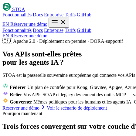
STOA
Fonctionnalités
Docs
Entreprise
Tarifs
GitHub
EN
Réserver une démo
Fonctionnalités
Docs
Entreprise
Tarifs
GitHub
EN
Réserver une démo
🇪🇺
Apache 2.0 · Déploiement on-premise · DORA-supportif
Vos APIs sont-elles prêtes
pour les agents IA ?
STOA est la passerelle souveraine européenne qui connecte vos APIs e
Fédérer
Un plan de contrôle pour Kong, Gravitee, Apigee, Az
Relier
Vos APIs SOAP et legacy deviennent des outils MCP — san
Gouverner
Mêmes politiques pour les humains et les agents IA. 
Réserver une démo
Voir le scénario de déploiement
Pourquoi maintenant
Trois forces convergent sur votre
couche d