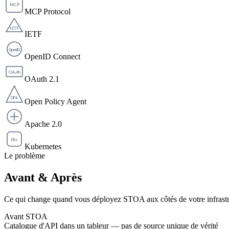
MCP
MCP Protocol
IETF
IETF
OpenID
OpenID Connect
OAuth
OAuth 2.1
OPA
Open Policy Agent
Apache 2.0
K8s
Kubernetes
Le problème
Avant
& Après
Ce qui change quand vous déployez STOA aux côtés de votre infrastru
Avant STOA
Catalogue d'API dans un tableur — pas de source unique de vérité